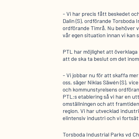
- Vi har precis fått beskedet och
Dalin (S), ordförande Torsboda 
ordförande Timrå. Nu behöver v
vår egen situation innan vi kan 
PTL har möjlighet att överklaga 
att de ska ta beslut om det inom
- Vi jobbar nu för att skaffa me
oss, säger Niklas Säwén (S), vic
och kommunstyrelsens ordförand
PTL:s etablering så vi har en ut
omställningen och att framtidens
region. Vi har utvecklad industr
elintensiv industri och vi fortsä
Torsboda Industrial Parks vd C