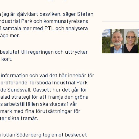
 jag är självklart besviken, säger Stefan
Industrial Park och kommunstyrelsens
i samtala mer med PTL och analysera
säga mer.
beslutet till regeringen och uttrycker
 kort.
r information och vad det här innebär för
e ordförande Torsboda Industrial Park
e Sundsvall. Oavsett hur det går för
talad strategi för att främja den gröna
 arbetstillfällen ska skapas i vår
imark med fina förutsättningar för
tter sikta framåt.
hristian Söderberg tog emot beskedet