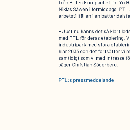
från PTL:s Europachef Dr. Yu H
Niklas Säwén i förmiddags. PTL:
arbetstillfällen i en batteridelsf
- Just nu känns det så klart led
med PTL för deras etablering. Vi
industripark med stora etableri
klar 2033 och det fortsätter vi 
samtidigt som vi med intresse f
säger Christian Söderberg.
PTL:s pressmeddelande