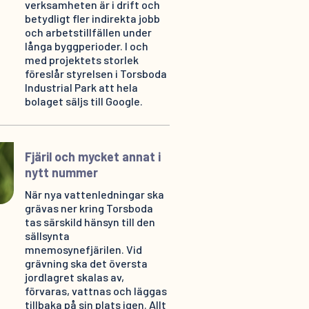
verksamheten är i drift och
betydligt fler indirekta jobb
och arbetstillfällen under
långa byggperioder. I och
med projektets storlek
föreslår styrelsen i Torsboda
Industrial Park att hela
bolaget säljs till Google.
Fjäril och mycket annat i
nytt nummer
När nya vattenledningar ska
grävas ner kring Torsboda
tas särskild hänsyn till den
sällsynta
mnemosynefjärilen. Vid
grävning ska det översta
jordlagret skalas av,
förvaras, vattnas och läggas
tillbaka på sin plats igen. Allt