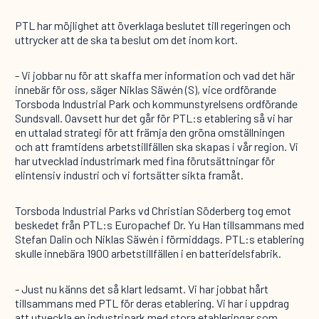
PTL har möjlighet att överklaga beslutet till regeringen och
uttrycker att de ska ta beslut om det inom kort.
- Vi jobbar nu för att skaffa mer information och vad det här
innebär för oss, säger Niklas Säwén (S), vice ordförande
Torsboda Industrial Park och kommunstyrelsens ordförande
Sundsvall. Oavsett hur det går för PTL:s etablering så vi har
en uttalad strategi för att främja den gröna omställningen
och att framtidens arbetstillfällen ska skapas i vår region. Vi
har utvecklad industrimark med fina förutsättningar för
elintensiv industri och vi fortsätter sikta framåt.
Torsboda Industrial Parks vd Christian Söderberg tog emot
beskedet från PTL:s Europachef Dr. Yu Han tillsammans med
Stefan Dalin och Niklas Säwén i förmiddags. PTL:s etablering
skulle innebära 1900 arbetstillfällen i en batteridelsfabrik.
- Just nu känns det så klart ledsamt. Vi har jobbat hårt
tillsammans med PTL för deras etablering. Vi har i uppdrag
att utveckla en industripark med stora etableringar som