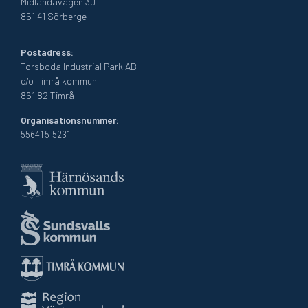
Midlandavägen 30
861 41 Sörberge
Postadress:
Torsboda Industrial Park AB
c/o Timrå kommun
861 82 Timrå
Organisationsnummer:
556415-5231