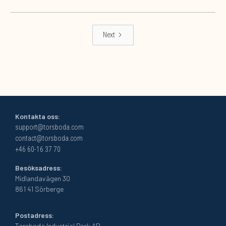
Next
Kontakta oss:
support@torsboda.com
contact@torsboda.com
+46 60-16 37 70
Besöksadress:
Midlandavägen 30
861 41 Sörberge
Postadress:
Torsboda Industrial Park AB