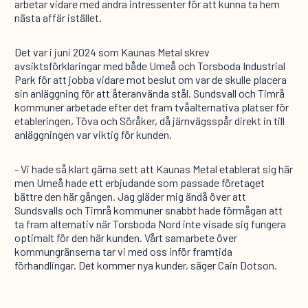
arbetar vidare med andra intressenter för att kunna ta hem
nästa affär istället.
Det var i juni 2024 som Kaunas Metal skrev
avsiktsförklaringar med både Umeå och Torsboda Industrial
Park för att jobba vidare mot beslut om var de skulle placera
sin anläggning för att återanvända stål. Sundsvall och Timrå
kommuner arbetade efter det fram tvåalternativa platser för
etableringen, Töva och Söråker, då järnvägsspår direkt in till
anläggningen var viktig för kunden.
- Vi hade så klart gärna sett att Kaunas Metal etablerat sig här
men Umeå hade ett erbjudande som passade företaget
bättre den här gången. Jag gläder mig ändå över att
Sundsvalls och Timrå kommuner snabbt hade förmågan att
ta fram alternativ när Torsboda Nord inte visade sig fungera
optimalt för den här kunden. Vårt samarbete över
kommungränserna tar vi med oss inför framtida
förhandlingar. Det kommer nya kunder, säger Cain Dotson.