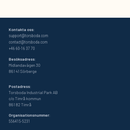
Kontakta oss:
support@torsboda.com
contact@torsboda.com
+46 60-16 37 70
Besöksadress:
Midlandavägen 30
861 41 Sörberge
Postadress:
Torsboda Industrial Park AB
c/o Timrå kommun
861 82 Timrå
Organisationsnummer:
556415-5231