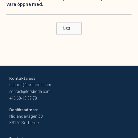
vara öppna med.
Next
Kontakta oss:
support@torsboda.com
contact@torsboda.com
+46 60-16 37 70
Besöksadress:
Midlandavägen 30
861 41 Sörberge