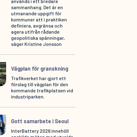
används i ett bredare
sammanhang. Det är en
utmanande uppgift för
kommuner att i praktiken
definiera, avgränsa och
agera utifrån rådande
geopolitiska spänningar,
säger Kristine Jonsson
Vägplan för granskning
Trafikverket har gjort ett
förslag till vägplan för den
kommande trafikplatsen vid
industriparken.
Gott samarbete i Seoul
InterBattery 2026 innehöll
enskilda möten med utvalda