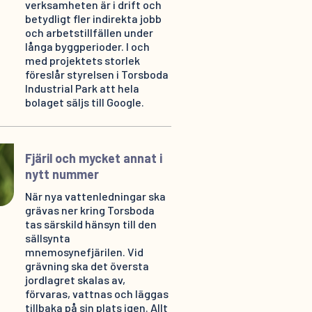
verksamheten är i drift och
betydligt fler indirekta jobb
och arbetstillfällen under
långa byggperioder. I och
med projektets storlek
föreslår styrelsen i Torsboda
Industrial Park att hela
bolaget säljs till Google.
Fjäril och mycket annat i
nytt nummer
När nya vattenledningar ska
grävas ner kring Torsboda
tas särskild hänsyn till den
sällsynta
mnemosynefjärilen. Vid
grävning ska det översta
jordlagret skalas av,
förvaras, vattnas och läggas
tillbaka på sin plats igen. Allt