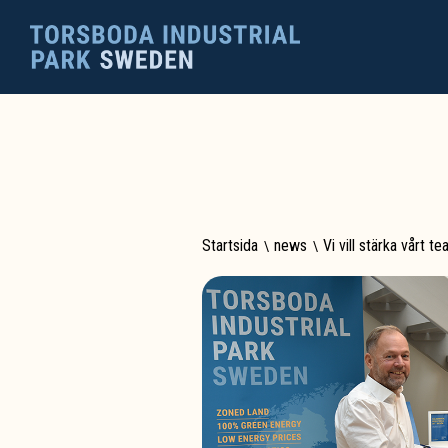
Startsida
\
news
\
Vi vill stärka vårt t