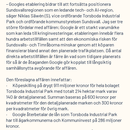
– Googles etablering bidrar till att fortsätta positionera
Sundsvallsregionen som en ledande tech- och AI-region,
säger Niklas Säwén (S), vice ordförande Torsboda Industrial
Park och ordförande kommunstyrelsen Sundsvall. Jag ser tre
större fördelar med affären; Google är ett starkt varumärke
som kan leda till kringinvesteringar, etableringen innebär flera
hundra arbetstillfällen samt att den ekonomiska risken för
Sundsvalls- och Timråborna minskar genom att köparen
finansierar bland annat den planerade trafikplatsen. Då antal
direkta arbetstillfällen är färre än vad som tidigare planerats
för så är de åtaganden Google gör kopplat till långsiktig
samhällsnytta avgörande för affären.
Den föreslagna affären innefattar:
· Köpeskilling på drygt 911 miljoner kronor för hela bolaget
Torsboda Industrial Park med totalt 214 hektar mark varav
140 är detaljplanerad. Summan baseras på 600 kronor per
kvadratmeter för den detaljplanerade marken och 300 kronor
per kvadratmeter för övrig mark.
· Google återbetalar de lån som Torsboda Industrial Park
har till ägarkommunerna och Kommuninvest på 286 miljoner
kronor.