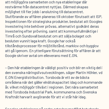
att möjliggöra samarbeten och nya etableringar där
restvärme från datacentret nyttjas. Därmed skapas
möjlighet till fler jobb i anslutning till datacentret.
Slutförande av affären planeras till oktober förutsatt att ISP,
Inspektionen för strategiska produkter, beslutat att Googles
investering inte behöver prövas, alternativt godkänt deras
investering efter prövning, samt att kommunfullmäktige i
Timrå och Sundsvall beslutat om att sälja bolaget och
besluten vunnit laga kraft. Google har också
tillståndsprocesser för miljötillstånd, marklov och bygglov
att gå igenom. En ytterligare förutsättning för affären är att
Google skriver avtal om elleverans med E.ON.
– Den här etableringen är väldigt positiv och blir en viktig del i
den svenska näringslivsutvecklingen, säger Martin Höhler, vd
E.ON Energidistribution. Torsboda är ett av de bästa
områdena när det gäller elnätskapacitet idag och kommande
år, vilket möjliggör tillväxt i regionen. Det nära samarbetet
med Torsboda Industrial Park, kommunerna och Svenska
Kraftnät harvarit avgörande för att vi står här idag.
Googles etableringar på andra orter har medfört betydande