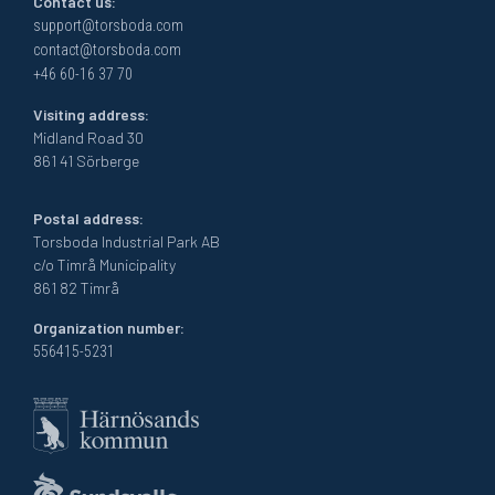
Contact us:
support@torsboda.com
contact@torsboda.com
+46 60-16 37 70
Visiting address:
Midland Road 30
861 41 Sörberge
Postal address:
Torsboda Industrial Park AB
c/o Timrå Municipality
861 82 Timrå
Organization number:
556415-5231