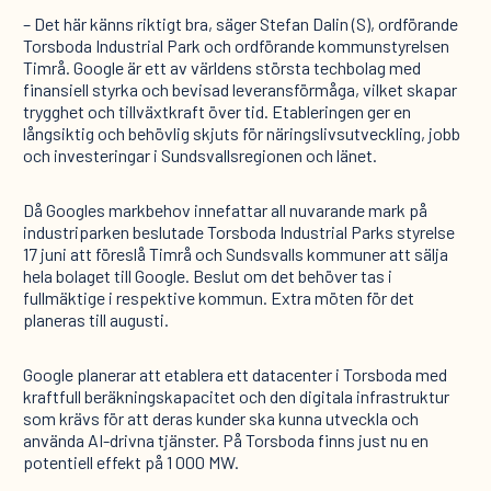
– Det här känns riktigt bra, säger Stefan Dalin (S), ordförande
Torsboda Industrial Park och ordförande kommunstyrelsen
Timrå. Google är ett av världens största techbolag med
finansiell styrka och bevisad leveransförmåga, vilket skapar
trygghet och tillväxtkraft över tid. Etableringen ger en
långsiktig och behövlig skjuts för näringslivsutveckling, jobb
och investeringar i Sundsvallsregionen och länet.
Då Googles markbehov innefattar all nuvarande mark på
industriparken beslutade Torsboda Industrial Parks styrelse
17 juni att föreslå Timrå och Sundsvalls kommuner att sälja
hela bolaget till Google. Beslut om det behöver tas i
fullmäktige i respektive kommun. Extra möten för det
planeras till augusti.
Google planerar att etablera ett datacenter i Torsboda med
kraftfull beräkningskapacitet och den digitala infrastruktur
som krävs för att deras kunder ska kunna utveckla och
använda AI-drivna tjänster. På Torsboda finns just nu en
potentiell effekt på 1 000 MW.