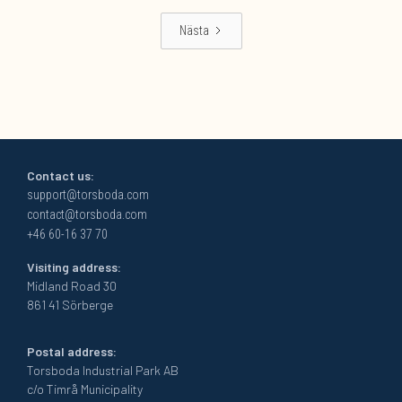
Nästa
Contact us:
support@torsboda.com
contact@torsboda.com
+46 60-16 37 70
Visiting address:
Midland Road 30
861 41 Sörberge
Postal address:
Torsboda Industrial Park AB
c/o Timrå Municipality