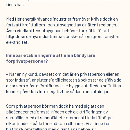
finns här.
Med fler energikrävande industrier framöver krävs dock en
fortsatt kraftfull om- och utbyggnad av elnäten i regionen.
Även vindkraftensutbyggnad behöver fortsätta för att
tillgodose de nya industriernas önskemål om grön, förnybar
elektricitet.
Innebär etableringarna att elen blir dyrare
förprivatpersoner?
– När en ny kund, oavsett om det är en privatperson eller en
stor industri, ansluter sig till elnätet så bekostar de själva de
delar som måste förstärkas eller byggas ut. Redan befintliga
kunder påverkas inte negativt av sådana anslutningar.
Som privatperson bör man dock ha med sig att den
pågåendeenergiomställningen och elektrifieringen av
samhället med all sannolikhet kommer att leda till högre
elkostnader – både för elnät och elhandel. Vi är inne i en
historisk omställning med gigantiska behov av