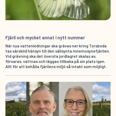
Fjäril och mycket annat i nytt nummer
När nya vattenledningar ska grävas ner kring Torsboda
tas särskild hänsyn till den sällsynta mnemosynefjärilen.
Vid grävning ska det översta jordlagret skalas av,
förvaras, vattnas och läggas tillbaka på sin plats igen.
Allt för att behålla fjärilens miljö så intakt som möjligt.