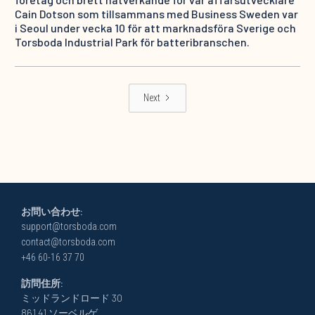
Cain Dotson som tillsammans med Business Sweden var
i Seoul under vecka 10 för att marknadsföra Sverige och
Torsboda Industrial Park för batteribranschen.
Next
お問い合わせ:
support@torsboda.com
contact@torsboda.com
+46 60-16 37 70
訪問住所:
ミッドランドロード 30
861 41 ソーベルゲ