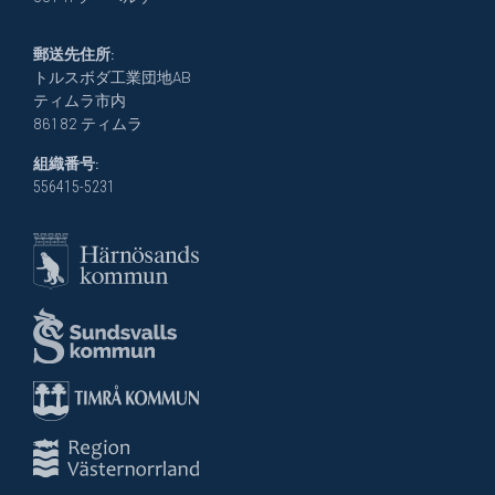
郵送先住所:
トルスボダ工業団地AB
ティムラ市内
861 82 ティムラ
組織番号:
556415-5231