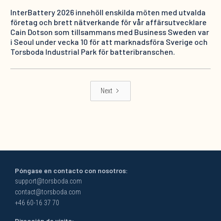
InterBattery 2026 innehöll enskilda möten med utvalda
företag och brett nätverkande för vår affärsutvecklare
Cain Dotson som tillsammans med Business Sweden var
i Seoul under vecka 10 för att marknadsföra Sverige och
Torsboda Industrial Park för batteribranschen.
Next
Póngase en contacto con nosotros:
support@torsboda.com
contact@torsboda.com
+46 60-16 37 70
Dirección de visita: