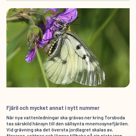
Fjäril och mycket annat i nytt nummer
När nya vattenledningar ska grävas ner kring Torsboda
tas särskild hänsyn till den sällsynta mnemosynefjärilen.
Vid grävning ska det översta jordlagret skalas av,
förvaras, vattnas och läggas tillbaka på sin plats igen.