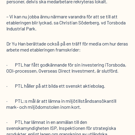
personer, delvis ska medarbetare rekryteras lokalt.
– Vi kan nu jobba ännu närmare varandra för att se till att
etableringen blir lyckad, sa Christian Söderberg, vd Torsboda
Industrial Park.
Dr Yu Han berättade också på en träff för media om hur deras
arbete med etableringen framskrider:
· PTL har fått godkännande för sin investering iTorsboda,
ODI-processen, Overseas Direct Investment, är slutförd.
· PTL håller på att bilda ett svenskt aktiebolag.
· PTL:s mål är att lämna in miljötillståndsansökantill
mark- och miljödomstolen inom kort.
· PTL har lämnat in en anmälan till den
svenskamyndigheten ISP, Inspektionen för strategiska
produkter, enligt lagen om granskning av utländska