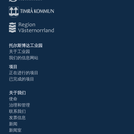
托尔斯博达工业园
关于工业园
我们的信息网站
项目
正在进行的项目
已完成的项目
关于我们
使命
治理和管理
联系我们
发票信息
新闻
新闻室