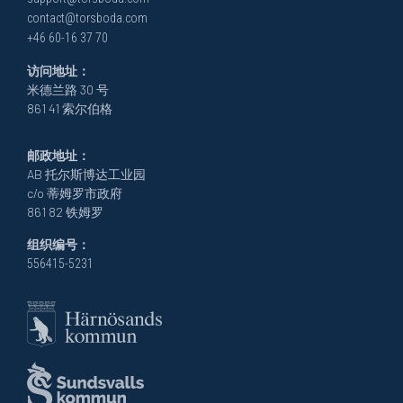
contact@torsboda.com
+46 60-16 37 70
访问地址：
米德兰路 30 号
861 41 索尔伯格
邮政地址：
AB 托尔斯博达工业园
c/o 蒂姆罗市政府
861 82 铁姆罗
组织编号：
556415-5231