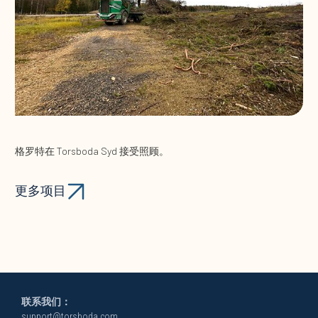
格罗特在 Torsboda Syd 接受照顾。
更多项目
联系我们：
support@torsboda.com