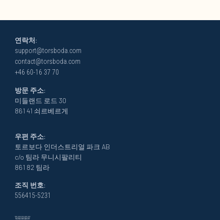
연락처:
support@torsboda.com
contact@torsboda.com
+46 60-16 37 70
방문 주소:
미들랜드 로드 30
861 41 쇠르베르게
우편 주소:
토르보다 인더스트리얼 파크 AB
c/o 팀라 무니시팔리티
861 82 팀라
조직 번호:
556415-5231