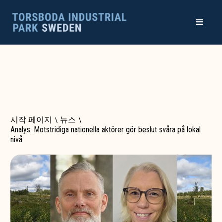
시작 페이지
\
뉴스
\
Analys: Motstridiga nationella aktörer gör beslut svåra på lokal
nivå