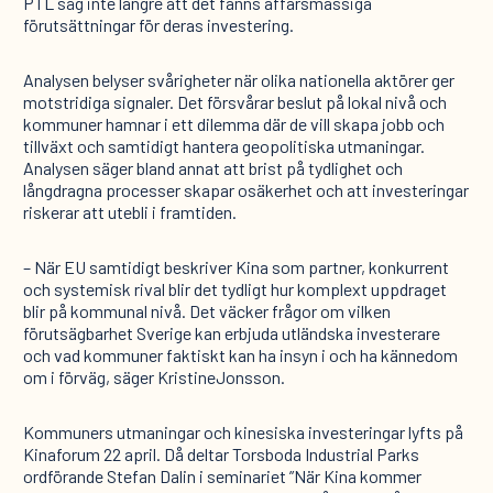
PTL såg inte längre att det fanns affärsmässiga
förutsättningar för deras investering.
Analysen belyser svårigheter när olika nationella aktörer ger
motstridiga signaler. Det försvårar beslut på lokal nivå och
kommuner hamnar i ett dilemma där de vill skapa jobb och
tillväxt och samtidigt hantera geopolitiska utmaningar.
Analysen säger bland annat att brist på tydlighet och
långdragna processer skapar osäkerhet och att investeringar
riskerar att utebli i framtiden.
– När EU samtidigt beskriver Kina som partner, konkurrent
och systemisk rival blir det tydligt hur komplext uppdraget
blir på kommunal nivå. Det väcker frågor om vilken
förutsägbarhet Sverige kan erbjuda utländska investerare
och vad kommuner faktiskt kan ha insyn i och ha kännedom
om i förväg, säger KristineJonsson.
Kommuners utmaningar och kinesiska investeringar lyfts på
Kinaforum 22 april. Då deltar Torsboda Industrial Parks
ordförande Stefan Dalin i seminariet ”När Kina kommer