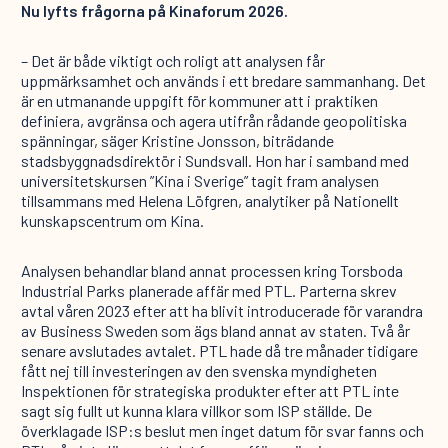
Nu lyfts frågorna på Kinaforum 2026.
– Det är både viktigt och roligt att analysen får
uppmärksamhet och används i ett bredare sammanhang. Det
är en utmanande uppgift för kommuner att i praktiken
definiera, avgränsa och agera utifrån rådande geopolitiska
spänningar, säger Kristine Jonsson, biträdande
stadsbyggnadsdirektör i Sundsvall. Hon har i samband med
universitetskursen ”Kina i Sverige” tagit fram analysen
tillsammans med Helena Löfgren, analytiker på Nationellt
kunskapscentrum om Kina.
Analysen behandlar bland annat processen kring Torsboda
Industrial Parks planerade affär med PTL. Parterna skrev
avtal våren 2023 efter att ha blivit introducerade för varandra
av Business Sweden som ägs bland annat av staten. Två år
senare avslutades avtalet. PTL hade då tre månader tidigare
fått nej till investeringen av den svenska myndigheten
Inspektionen för strategiska produkter efter att PTL inte
sagt sig fullt ut kunna klara villkor som ISP ställde. De
överklagade ISP:s beslut men inget datum för svar fanns och