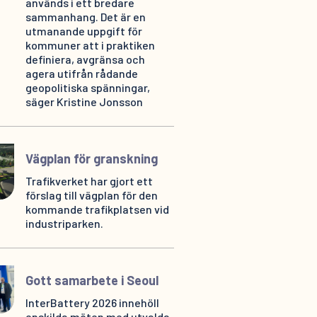
används i ett bredare
sammanhang. Det är en
utmanande uppgift för
kommuner att i praktiken
definiera, avgränsa och
agera utifrån rådande
geopolitiska spänningar,
säger Kristine Jonsson
Vägplan för granskning
Trafikverket har gjort ett
förslag till vägplan för den
kommande trafikplatsen vid
industriparken.
Gott samarbete i Seoul
InterBattery 2026 innehöll
enskilda möten med utvalda