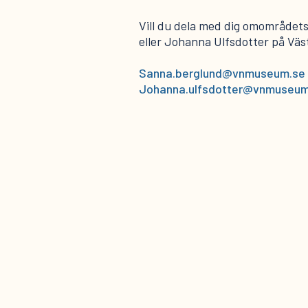
Vill du dela med dig omområdet
eller Johanna Ulfsdotter på Vä
Sanna.berglund@vnmuseum.se
Johanna.ulfsdotter@vnmuseum