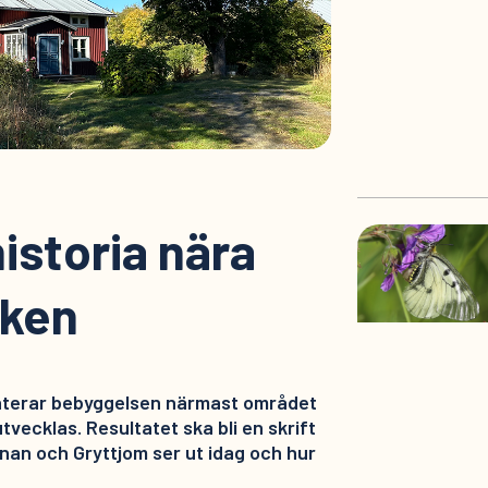
istoria nära
rken
nterar bebyggelsen närmast området
tvecklas. Resultatet ska bli en skrift
nan och Gryttjom ser ut idag och hur
t.