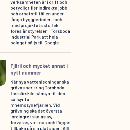
verksamheten är i drift och
betydligt fler indirekta jobb
och arbetstillfällen under
långa byggperioder. I och
med projektets storlek
föreslår styrelsen i Torsboda
Industrial Park att hela
bolaget säljs till Google.
Fjäril och mycket annat i
nytt nummer
När nya vattenledningar ska
grävas ner kring Torsboda
tas särskild hänsyn till den
sällsynta
mnemosynefjärilen. Vid
grävning ska det översta
jordlagret skalas av,
förvaras, vattnas och läggas
tillbaka på sin plats igen. Allt