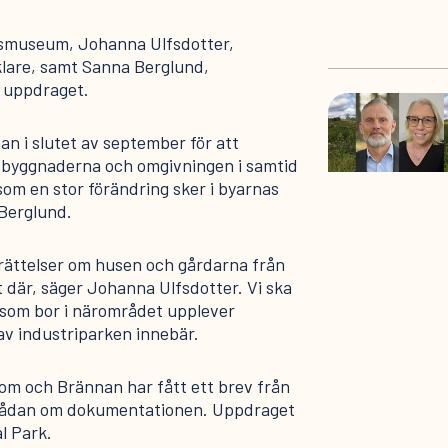
smuseum, Johanna Ulfsdotter,
klare, samt Sanna Berglund,
 uppdraget.
n i slutet av september för att
a byggnaderna och omgivningen i samtid
som en stor förändring sker i byarnas
 Berglund.
erättelser om husen och gårdarna från
 där, säger Johanna Ulfsdotter. Vi ska
 som bor i närområdet upplever
v industriparken innebär.
jom och Brännan har fått ett brev från
lådan om dokumentationen. Uppdraget
l Park.