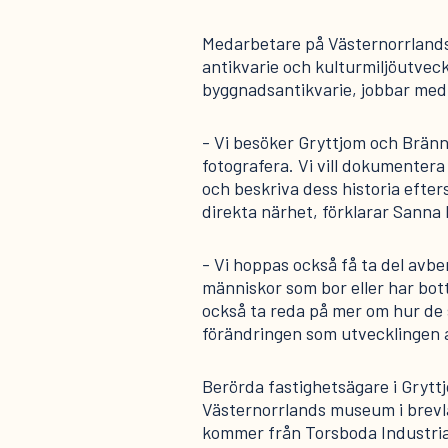
Medarbetare på Västernorrland
antikvarie och kulturmiljöutvec
byggnadsantikvarie, jobbar med
- Vi besöker Gryttjom och Bränna
fotografera. Vi vill dokumenter
och beskriva dess historia efter
direkta närhet, förklarar Sanna
- Vi hoppas också få ta del avb
människor som bor eller har bott
också ta reda på mer om hur de
förändringen som utvecklingen a
Berörda fastighetsägare i Grytt
Västernorrlands museum i brev
kommer från Torsboda Industria