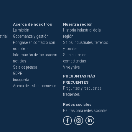
Acerca de nosotros
Nuestra región
La misión
Historia industrial de la
trial
Gobernanza y gestión
región
Póngase en contacto con
Sitios industriales, terrenos
nosotros
y locales
Información de facturación
Suministro de
noticias
competencias
Sala de prensa
Vive y vive
GDPR
PREGUNTAS MÁS
búsqueda
FRECUENTES
Acerca del establecimiento
Preguntas y respuestas
frecuentes
Redes sociales
Pautas para redes sociales