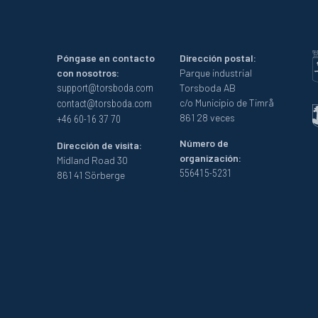
Póngase en contacto
Dirección postal:
con nosotros:
Parque industrial
Torsboda AB
support@torsboda.com
c/o Municipio de Timrå
contact@torsboda.com
861 28 veces
+46 60-16 37 70
Número de
Dirección de visita:
organización:
Midland Road 30
556415-5231
861 41 Sörberge