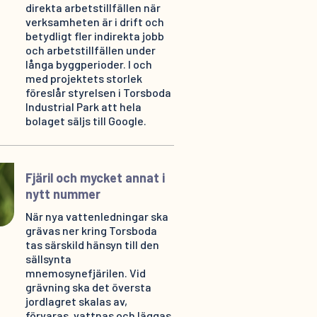
direkta arbetstillfällen när
verksamheten är i drift och
betydligt fler indirekta jobb
och arbetstillfällen under
långa byggperioder. I och
med projektets storlek
föreslår styrelsen i Torsboda
Industrial Park att hela
bolaget säljs till Google.
Fjäril och mycket annat i
nytt nummer
När nya vattenledningar ska
grävas ner kring Torsboda
tas särskild hänsyn till den
sällsynta
mnemosynefjärilen. Vid
grävning ska det översta
jordlagret skalas av,
förvaras, vattnas och läggas